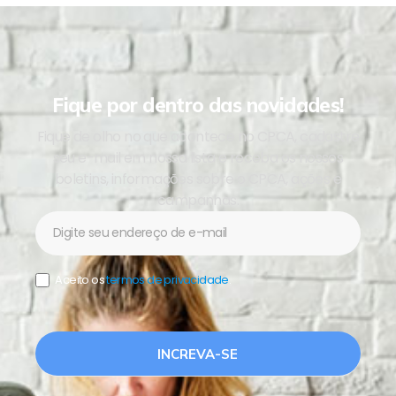
Fique por dentro das novidades!
Fique de olho no que acontece no CPCA, cadastre
seu e-mail em nossa lista e receba os nossos
boletins, informações sobre o CPCA, ações e
campanhas.
Newsletter
Aceito os
termos de privacidade
.
INCREVA-SE