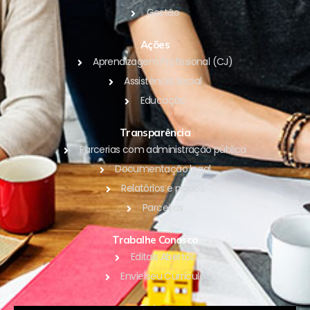
Gestão
Ações
Aprendizagem Profissional (CJ)
Assistência Social
Educação
Transparência
Parcerias com administração pública
Documentação legal
Relatórios e planos
Parceiros
Trabalhe Conosco
Editais Abertos
Envie seu Currículo
Outros