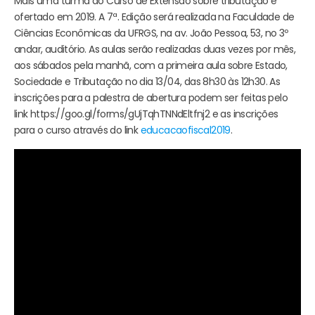
Mais uma turma do Curso de Extensão sobre tributação é
ofertado em 2019. A 7ª. Edição será realizada na Faculdade de
Ciências Econômicas da UFRGS, na av. João Pessoa, 53, no 3º
andar, auditório. As aulas serão realizadas duas vezes por mês,
aos sábados pela manhã, com a primeira aula sobre Estado,
Sociedade e Tributação no dia 13/04, das 8h30 às 12h30. As
inscrições para a palestra de abertura podem ser feitas pelo
link https://goo.gl/forms/gUjTqhTNNdEltfnj2 e as inscrições
para o curso através do link
educacaofiscal2019
.