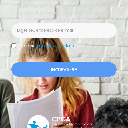
seu e-mail em nossa lista e receba os nossos
boletins, informações sobre o CPCA, ações e
campanhas.
Newsletter
Aceito os
termos de privacidade
.
INCREVA-SE