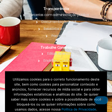
Transparência
Parcerias com administração pública
Documentação legal
Relatórios e planos
Parceiros
Trabalhe Conosco
Editais Abertos
Envie seu Currículo
Outros
Blog
Utilizamos cookies para o correto funcionamento deste
site, bem como cookies para personalizar conteúdo e
Contato
anúncios, fornecer recursos de mídia social e para obter
Política de Privacidade
informações estatísticas e analíticas do site. Se quiser
saber mais sobre cookies e sobre a possibilidade de você
bloqueá-los ou se quiser informações sobre como
DOAR
usamos dados, acesse nossa
Política de Privacidade
.