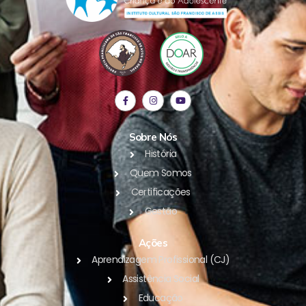
Sobre Nós
História
Quem Somos
Certificações
Gestão
Ações
Aprendizagem Profissional (CJ)
Assistência Social
Educação