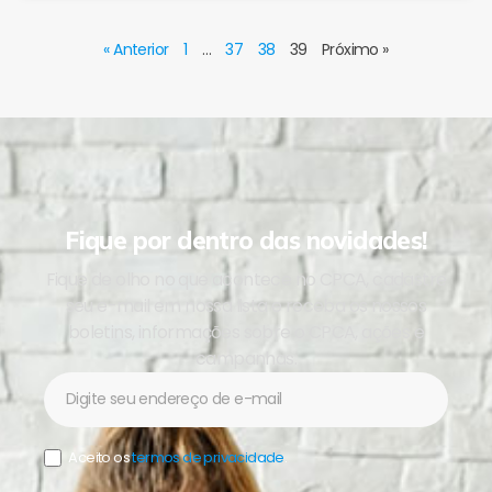
« Anterior
1
…
37
38
39
Próximo »
Fique por dentro das novidades!
Fique de olho no que acontece no CPCA, cadastre
seu e-mail em nossa lista e receba os nossos
boletins, informações sobre o CPCA, ações e
campanhas.
Newsletter
Aceito os
termos de privacidade
.