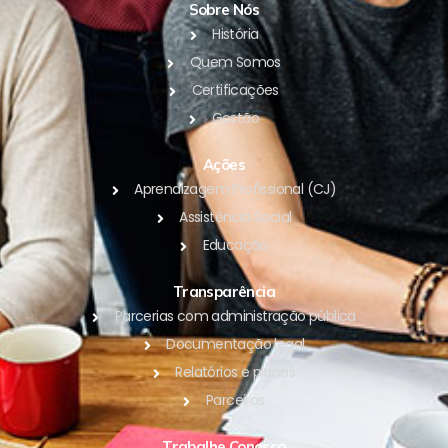
Sobre Nós
História
Quem Somos
Certificações
Gestão
Ações
Aprendizagem Profissional (CJ)
Assistência Social
Educação
Transparência
Parcerias com administração pública
Documentação legal
Relatórios e planos
Parceiros
Trabalhe Conosco