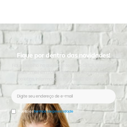
Fique por dentro das novidades!
Fique de olho no que acontece no CPCA, cadastre
seu e-mail em nossa lista e receba os nossos
boletins, informações sobre o CPCA, ações e
campanhas.
Newsletter
Aceito os
termos de privacidade
.