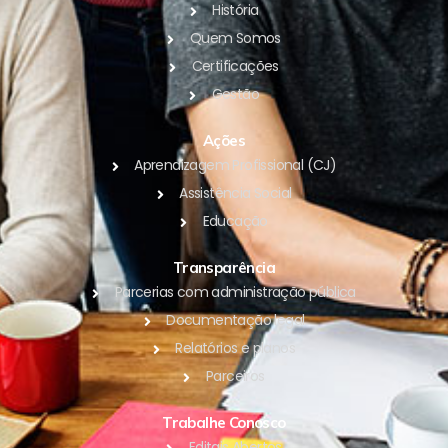
História
Quem Somos
Certificações
Gestão
Ações
Aprendizagem Profissional (CJ)
Assistência Social
Educação
Transparência
Parcerias com administração pública
Documentação legal
Relatórios e planos
Parceiros
Trabalhe Conosco
Editais Abertos