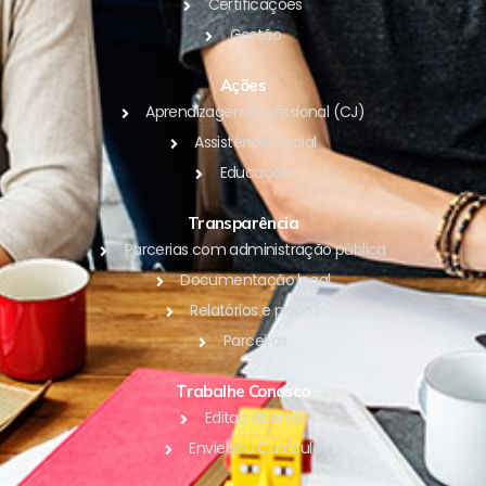
Certificações
Gestão
Ações
Aprendizagem Profissional (CJ)
Assistência Social
Educação
Transparência
Parcerias com administração pública
Documentação legal
Relatórios e planos
Parceiros
Trabalhe Conosco
Editais Abertos
Envie seu Currículo