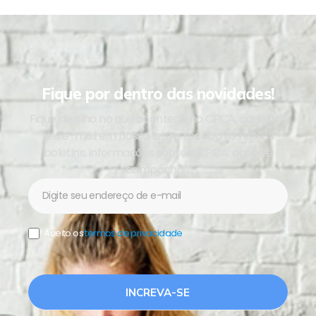
Fique por dentro das novidades!
Fique de olho no que acontece no CPCA, cadastre
seu e-mail em nossa lista e receba os nossos
boletins, informações sobre o CPCA, ações e
campanhas.
Newsletter
Aceito os
termos de privacidade
.
INCREVA-SE