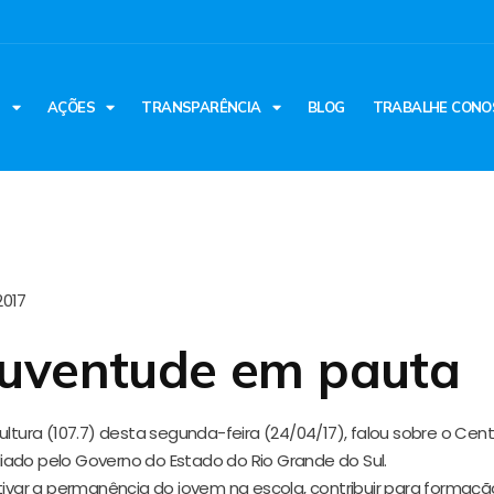
S
AÇÕES
TRANSPARÊNCIA
BLOG
TRABALHE CONO
2017
Juventude em pauta
ultura (107.7) desta segunda-feira (24/04/17), falou sobre o Cen
iado pelo Governo do Estado do Rio Grande do Sul.
ntivar a permanência do jovem na escola, contribuir para formaçã