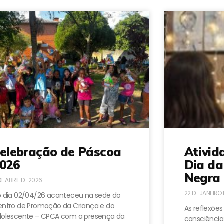
elebração de Páscoa
Ativid
026
Dia da
Negra 
DE ABRIL DE 2026
22 DE JANEIRO
 dia 02/04/26 aconteceu na sede do
ntro de Promoção da Criança e do
As reflexões
dolescente – CPCA com a presença da
consciência