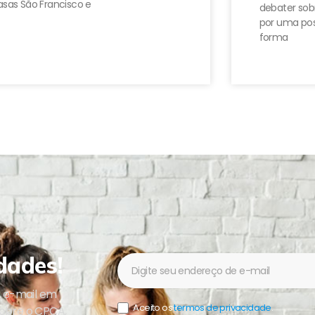
sas São Francisco e
debater sobr
por uma pos
forma
dades!
Newsletter
u e-mail em
Aceito os
termos de privacidade
.
sobre o CPCA,