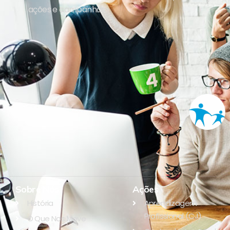
ações e campanhas.
Sobre Nós
Ações
História
Aprendizagem
Profissional (CJ)
O Que Nos Move