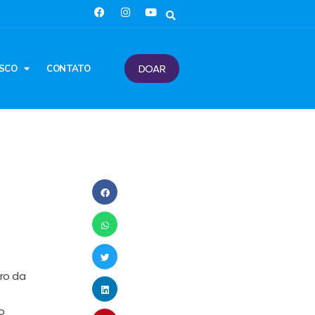
DOAR
SCO
CONTATO
tro da
o