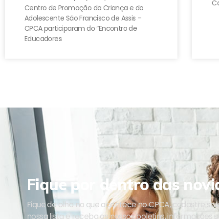
Ca
Centro de Promoção da Criança e do
Adolescente São Francisco de Assis –
CPCA participaram do “Encontro de
Educadores
Fique por dentro das novi
Fique de olho no que acontece no CPCA, cadastre se
nossa lista e receba os nossos boletins, informações 