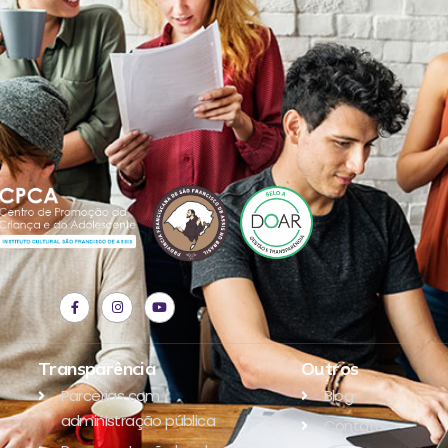
Transparência
Outros
Parcerias com
Blog
administração pública
Contato