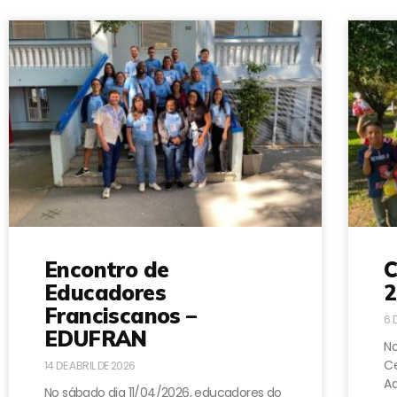
Encontro de
C
Educadores
2
Franciscanos –
6 
EDUFRAN
No
Ce
14 DE ABRIL DE 2026
A
No sábado dia 11/04/2026, educadores do