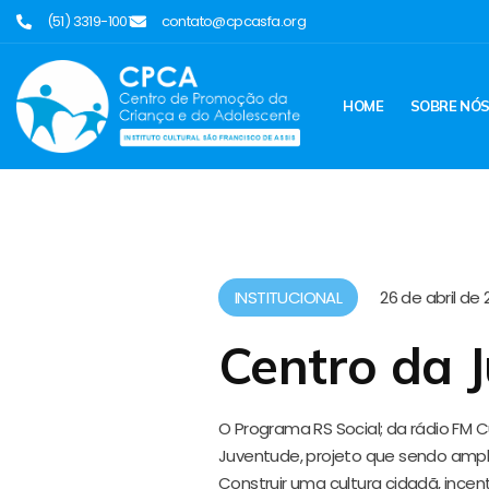
(51) 3319-1001
contato@cpcasfa.org
HOME
SOBRE NÓ
INSTITUCIONAL
26 de abril de 
Centro da 
O Programa RS Social; da rádio FM C
Juventude, projeto que sendo ampl
Construir uma cultura cidadã, ince