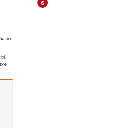
ção da
al,
obre