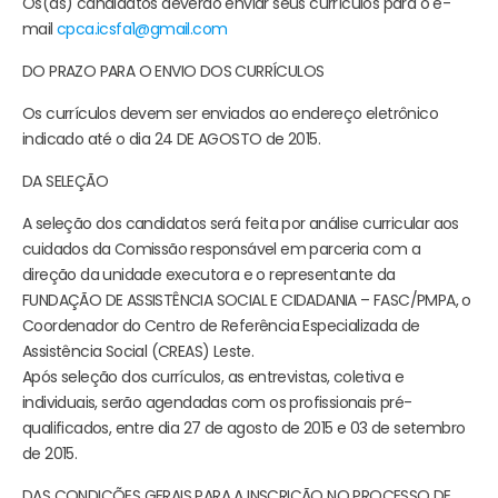
Os(as) candidatos deverão enviar seus currículos para o e-
mail
cpca.icsfa1@gmail.com
DO PRAZO PARA O ENVIO DOS CURRÍCULOS
Os currículos devem ser enviados ao endereço eletrônico
indicado até o dia 24 DE AGOSTO de 2015.
DA SELEÇÃO
A seleção dos candidatos será feita por análise curricular aos
cuidados da Comissão responsável em parceria com a
direção da unidade executora e o representante da
FUNDAÇÃO DE ASSISTÊNCIA SOCIAL E CIDADANIA – FASC/PMPA, o
Coordenador do Centro de Referência Especializada de
Assistência Social (CREAS) Leste.
Após seleção dos currículos, as entrevistas, coletiva e
individuais, serão agendadas com os profissionais pré-
qualificados, entre dia 27 de agosto de 2015 e 03 de setembro
de 2015.
DAS CONDIÇÕES GERAIS PARA A INSCRIÇÃO NO PROCESSO DE