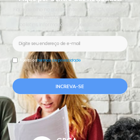
Fique de olho no que acontece no CPCA, cadastre
seu e-mail em nossa lista e receba os nossos
boletins, informações sobre o CPCA, ações e
campanhas.
Newsletter
Aceito os
termos de privacidade
.
INCREVA-SE