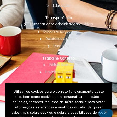
Educação
Transparência
Parcerias com administração pública
Documentação legal
Relatórios e planos
Parceiros
Trabalhe Conosco
Editais Abertos
Envie seu Currículo
Outros
Blog
Utilizamos cookies para o correto funcionamento deste
site, bem como cookies para personalizar conteúdo e
Contato
anúncios, fornecer recursos de mídia social e para obter
Política de Privacidade
informações estatísticas e analíticas do site. Se quiser
saber mais sobre cookies e sobre a possibilidade de você