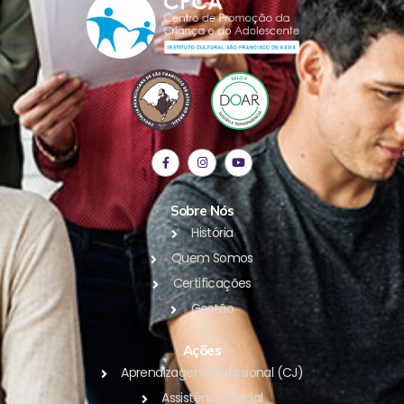
Sobre Nós
História
Quem Somos
Certificações
Gestão
Ações
Aprendizagem Profissional (CJ)
Assistência Social