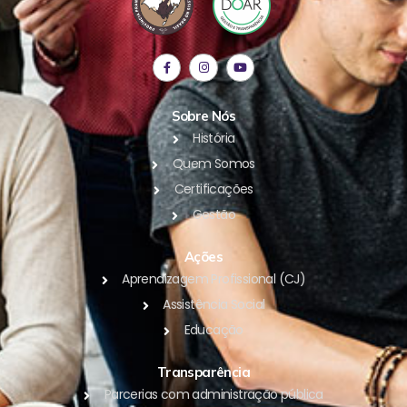
Sobre Nós
História
Quem Somos
Certificações
Gestão
Ações
Aprendizagem Profissional (CJ)
Assistência Social
Educação
Transparência
Parcerias com administração pública