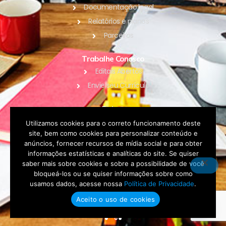
Documentação legal
Relatórios e planos
Parceiros
Trabalhe Conosco
Editais Abertos
Envie seu Currículo
Outros
Blog
Utilizamos cookies para o correto funcionamento deste
site, bem como cookies para personalizar conteúdo e
Contato
anúncios, fornecer recursos de mídia social e para obter
Política de Privacidade
informações estatísticas e analíticas do site. Se quiser
saber mais sobre cookies e sobre a possibilidade de você
bloqueá-los ou se quiser informações sobre como
DOAR
usamos dados, acesse nossa
Política de Privacidade
.
Aceito o uso de cookies
Fale conosco