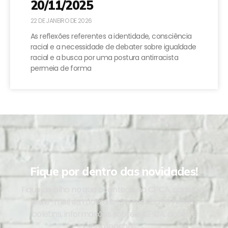
20/11/2025
22 DE JANEIRO DE 2026
As reflexões referentes a identidade, consciência
racial e a necessidade de debater sobre igualdade
racial e a busca por uma postura antirracista
permeia de forma
Fique por dentro das novidades!
Fique de olho no que acontece no CPCA, cadastre
seu e-mail em nossa lista e receba os nossos
boletins, informações sobre o CPCA, ações e
campanhas.