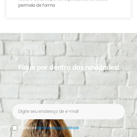
permeia de forma
Fique por dentro das novidades!
Fique de olho no que acontece no CPCA, cadastre
seu e-mail em nossa lista e receba os nossos
boletins, informações sobre o CPCA, ações e
campanhas.
Newsletter
Aceito os
termos de privacidade
.