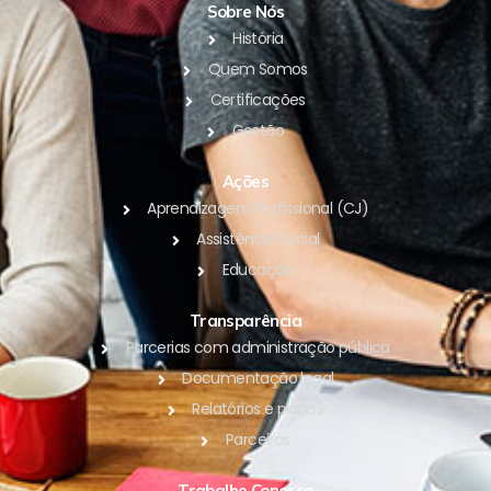
Sobre Nós
História
Quem Somos
Certificações
Gestão
Ações
Aprendizagem Profissional (CJ)
Assistência Social
Educação
Transparência
Parcerias com administração pública
Documentação legal
Relatórios e planos
Parceiros
Trabalhe Conosco