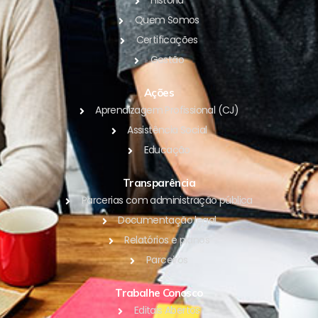
História
Quem Somos
Certificações
Gestão
Ações
Aprendizagem Profissional (CJ)
Assistência Social
Educação
Transparência
Parcerias com administração pública
Documentação legal
Relatórios e planos
Parceiros
Trabalhe Conosco
Editais Abertos