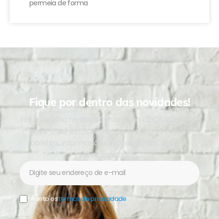
permeia de forma
Fique por dentro das novidades!
Fique de olho no que acontece no CPCA, cadastre
seu e-mail em nossa lista e receba os nossos
boletins, informações sobre o CPCA, ações e
campanhas.
Newsletter
Aceito os
termos de privacidade
.