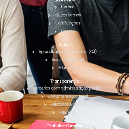
História
Quem Somos
Certificações
Gestão
Ações
Aprendizagem Profissional (CJ)
Assistência Social
Educação
Transparência
Parcerias com administração pública
Documentação legal
Relatórios e planos
Parceiros
Trabalhe Conosco