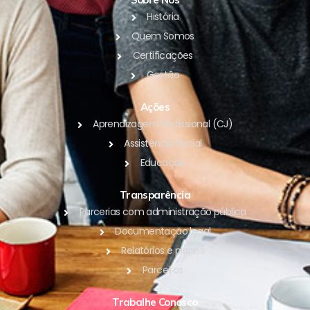
História
Quem Somos
Certificações
Gestão
Ações
Aprendizagem Profissional (CJ)
Assistência Social
Educação
Transparência
Parcerias com administração pública
Documentação legal
Relatórios e planos
Parceiros
Trabalhe Conosco