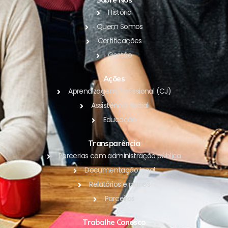
História
Quem Somos
Certificações
Gestão
Ações
Aprendizagem Profissional (CJ)
Assistência Social
Educação
Transparência
Parcerias com administração pública
Documentação legal
Relatórios e planos
Parceiros
Trabalhe Conosco