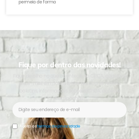
permeia de forma
Fique por dentro das novidades!
Fique de olho no que acontece no CPCA, cadastre
seu e-mail em nossa lista e receba os nossos
boletins, informações sobre o CPCA, ações e
campanhas.
Newsletter
Aceito os
termos de privacidade
.