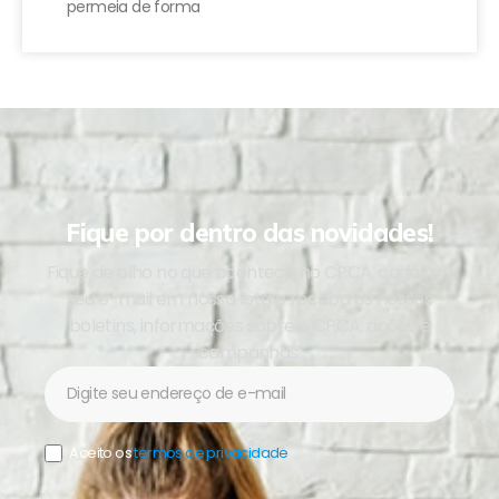
permeia de forma
Fique por dentro das novidades!
Fique de olho no que acontece no CPCA, cadastre
seu e-mail em nossa lista e receba os nossos
boletins, informações sobre o CPCA, ações e
campanhas.
Newsletter
Aceito os
termos de privacidade
.