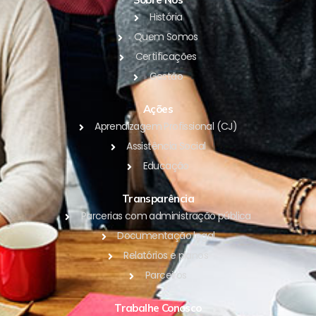
História
Quem Somos
Certificações
Gestão
Ações
Aprendizagem Profissional (CJ)
Assistência Social
Educação
Transparência
Parcerias com administração pública
Documentação legal
Relatórios e planos
Parceiros
Trabalhe Conosco