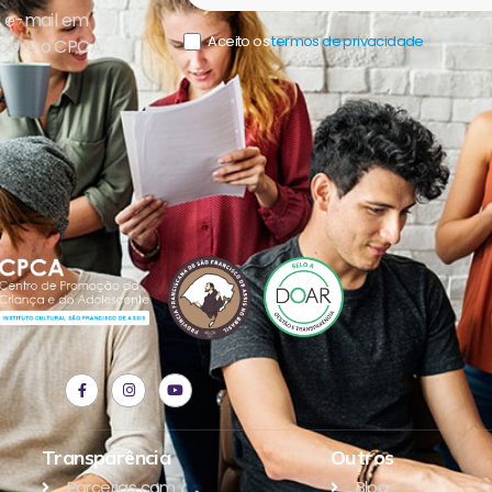
u e-mail em
Aceito os
termos de privacidade
.
sobre o CPCA,
Transparência
Outros
Parcerias com
Blog