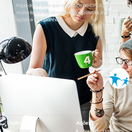
Fique de olho no que acontece no CPCA, cadastre se
nossa lista e receba os nossos boletins, informações 
ações e campanhas.
Sobre Nós
Ações
História
Aprendizagem