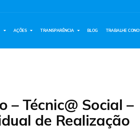
S
AÇÕES
TRANSPARÊNCIA
BLOG
TRABALHE CONO
 – Técnic@ Social –
idual de Realização