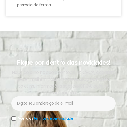
permeia de forma
Fique por dentro das novidades!
Fique de olho no que acontece no CPCA, cadastre
seu e-mail em nossa lista e receba os nossos
boletins, informações sobre o CPCA, ações e
campanhas.
Newsletter
Aceito os
termos de privacidade
.