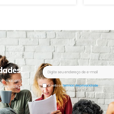
dades!
Newsletter
u e-mail em
Aceito os
termos de privacidade
.
sobre o CPCA,