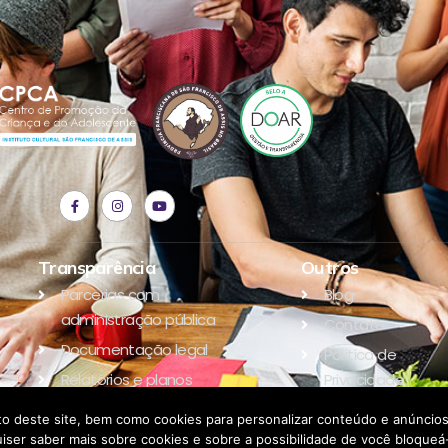
Transparência
Outros
Parcerias com
Blog
administração pública
Contato
Documentação legal
Política de
Relatórios e planos
Privacidade
Parceiros
o deste site, bem como cookies para personalizar conteúdo e anúncios,
e quiser saber mais sobre cookies e sobre a possibilidade de você bloqu