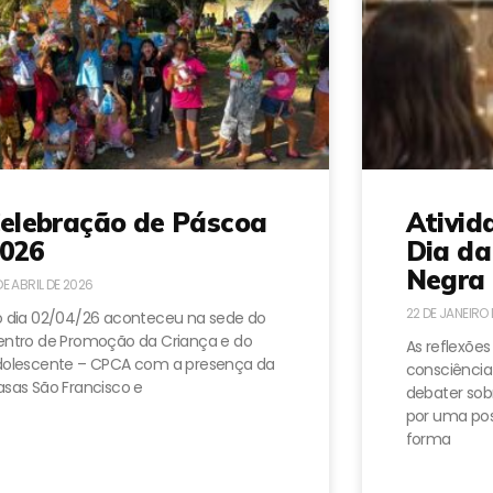
elebração de Páscoa
Ativid
026
Dia da
Negra 
DE ABRIL DE 2026
22 DE JANEIRO
 dia 02/04/26 aconteceu na sede do
ntro de Promoção da Criança e do
As reflexões
dolescente – CPCA com a presença da
consciência
sas São Francisco e
debater sobr
por uma pos
forma