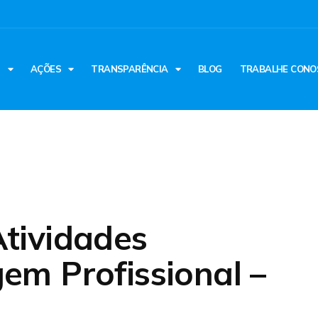
S
AÇÕES
TRANSPARÊNCIA
BLOG
TRABALHE CONO
tividades
em Profissional –