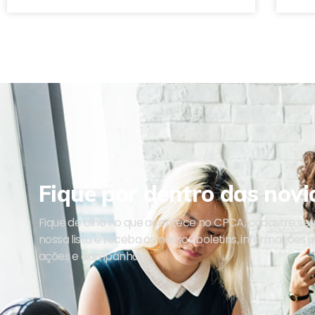
Fique por dentro das novi
Fique de olho no que acontece no CPCA, cadastre se
nossa lista e receba os nossos boletins, informações 
ações e campanhas.