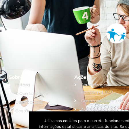
Sobre Nós
Ações
História
Aprendizagem
Profissional (CJ)
O Que Nos Move
Centro da Juventude
Certificações
Assistência Social
Gestão
Educação
Utilizamos cookies para o correto funcionament
informações estatísticas e analíticas do site. S