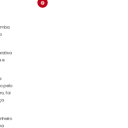
Lomba
a
rativa
a e
a
to pelo
o, foi
ça
nheiro
na