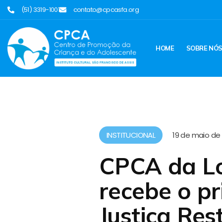
(51) 3319-1001
contato@cpcasfa.org
HOME
SOBRE NÓ
INSTITUCIONAL
19 de maio de 
CPCA da Lo
recebe o p
Justiça Res