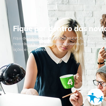
Fique por dentro das novi
Fique de olho no que acontece no CPCA, cadastre se
nossa lista e receba os nossos boletins, informações 
ações e campanhas.