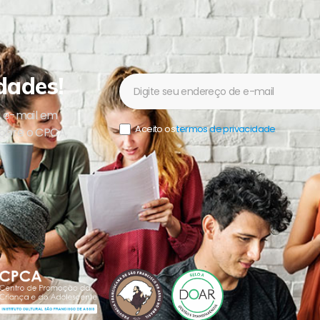
dades!
Newsletter
u e-mail em
Aceito os
termos de privacidade
.
sobre o CPCA,