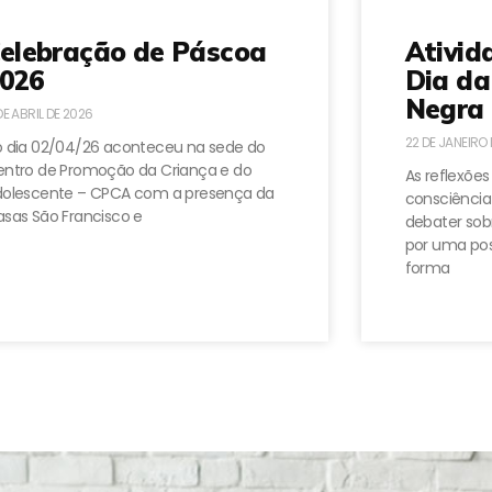
elebração de Páscoa
Ativid
026
Dia da
Negra 
DE ABRIL DE 2026
22 DE JANEIRO
 dia 02/04/26 aconteceu na sede do
ntro de Promoção da Criança e do
As reflexões
dolescente – CPCA com a presença da
consciência
sas São Francisco e
debater sobr
por uma pos
forma