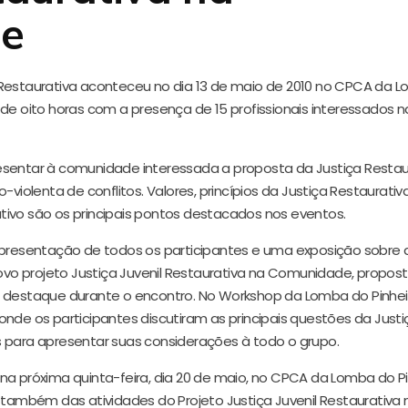
e
 Restaurativa aconteceu no dia 13 de maio de 2010 no CPCA da 
 de oito horas com a presença de 15 profissionais interessados n
esentar à comunidade interessada a proposta da Justiça Restau
-violenta de conflitos. Valores, princípios da Justiça Restaurativ
tivo são os principais pontos destacados nos eventos.
 apresentação de todos os participantes e uma exposição sobre 
novo projeto Justiça Juvenil Restaurativa na Comunidade, propos
 destaque durante o encontro. No Workshop da Lomba do Pinheir
onde os participantes discutiram as principais questões da Justi
 para apresentar suas considerações à todo o grupo.
na próxima quinta-feira, dia 20 de maio, no CPCA da Lomba do Pi
ê também das atividades do Projeto Justiça Juvenil Restaurativa 