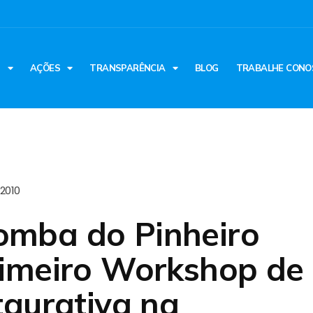
S
AÇÕES
TRANSPARÊNCIA
BLOG
TRABALHE CONO
2010
mba do Pinheiro
rimeiro Workshop de
taurativa na