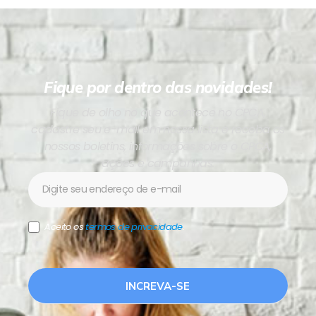
Fique por dentro das novidades!
Fique de olho no que acontece no CPCA,
cadastre seu e-mail em nossa lista e receba os
nossos boletins, informações sobre o CPCA,
ações e campanhas.
Newsletter
Aceito os
termos de privacidade
.
INCREVA-SE