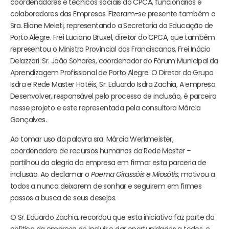
coordenadores e técnicos sociais do CPCA, funcionários e
colaboradores das Empresas. Fizeram-se presente também a
Sra. Eliane Meleti, representando a Secretaria da Educação de
Porto Alegre. Frei Luciano Bruxel, diretor do CPCA, que também
representou o Ministro Provincial dos Franciscanos, Frei Inácio
Delazzari. Sr. João Sohares, coordenador do Fórum Municipal da
Aprendizagem Profissional de Porto Alegre. O Diretor do Grupo
Isdra e Rede Master Hotéis, Sr. Eduardo Isdra Zachia, A empresa
Desenvolver, responsável pelo processo de inclusão, é parceira
nesse projeto e este representada pela consultora Márcia
Gonçalves.
Ao tomar uso da palavra sra. Márcia Werkmeister,
coordenadora de recursos humanos da Rede Master –
partilhou da alegria da empresa em firmar esta parceria de
inclusão. Ao declamar o
Poema Girassóis e Miosótis
, motivou a
todos a nunca deixarem de sonhar e seguirem em firmes
passos a busca de seus desejos.
O Sr. Eduardo Zachia, recordou que esta iniciativa faz parte da
política da empresa de incluir e dar oportunidades a todos, e