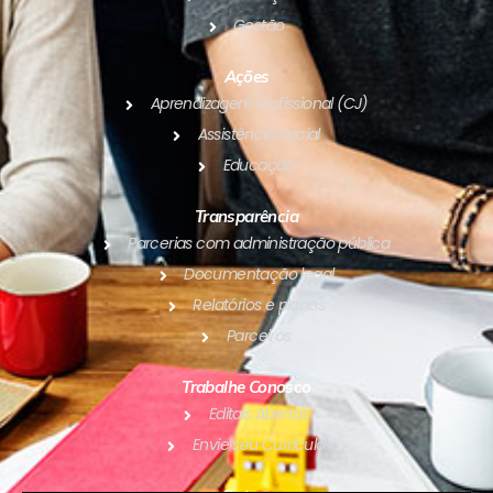
Gestão
Ações
Aprendizagem Profissional (CJ)
Assistência Social
Educação
Transparência
Parcerias com administração pública
Documentação legal
Relatórios e planos
Parceiros
Trabalhe Conosco
Editais Abertos
Envie seu Currículo