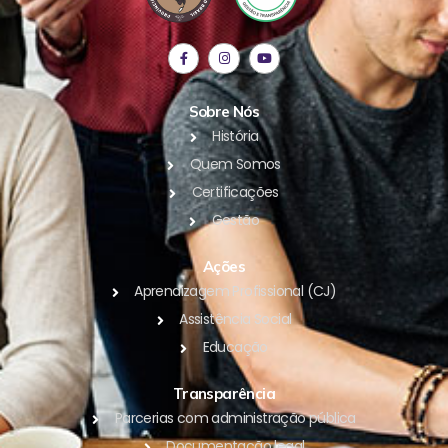
Sobre Nós
História
Quem Somos
Certificações
Gestão
Ações
Aprendizagem Profissional (CJ)
Assistência Social
Educação
Transparência
Parcerias com administração pública
Documentação legal