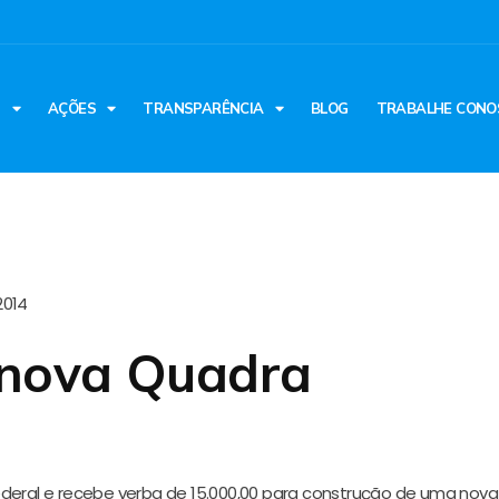
S
AÇÕES
TRANSPARÊNCIA
BLOG
TRABALHE CONO
2014
 nova Quadra
ederal e recebe verba de 15.000,00 para construção de uma nova