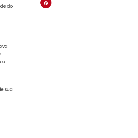
nde do
nova
e
a a
de sua