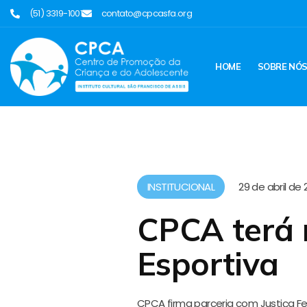
(51) 3319-1001
contato@cpcasfa.org
HOME
SOBRE NÓ
INSTITUCIONAL
29 de abril de 
CPCA terá
Esportiva
CPCA firma parceria com Justiça F