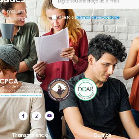
u e-mail em
Aceito os
termos de privacidade
.
sobre o CPCA,
Transparência
Outros