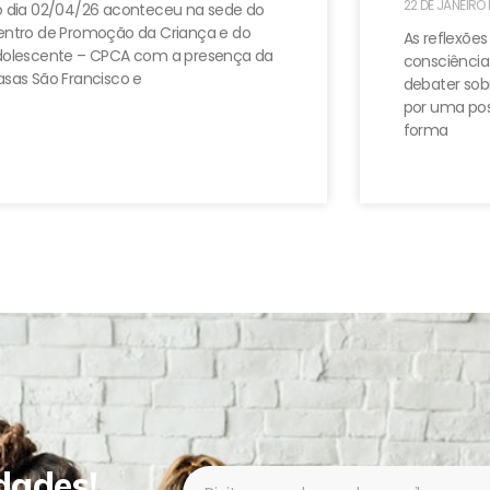
22 DE JANEIRO
 dia 02/04/26 aconteceu na sede do
ntro de Promoção da Criança e do
As reflexões
dolescente – CPCA com a presença da
consciência
sas São Francisco e
debater sobr
por uma pos
forma
dades!
Newsletter