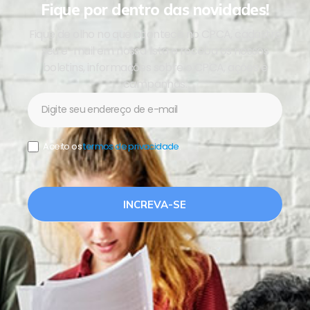
Fique por dentro das novidades!
Fique de olho no que acontece no CPCA, cadastre
seu e-mail em nossa lista e receba os nossos
boletins, informações sobre o CPCA, ações e
campanhas.
Newsletter
Aceito os
termos de privacidade
.
INCREVA-SE