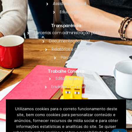
Assistência Social
Educação
Transparência
Parcerias com administração pública
Documentação legal
Relatórios e planos
Parceiros
Trabalhe Conosco
Editais Abertos
Envie seu Currículo
Outros
Blog
Utilizamos cookies para o correto funcionamento deste
site, bem como cookies para personalizar conteúdo e
Contato
anúncios, fornecer recursos de mídia social e para obter
Política de Privacidade
informações estatísticas e analíticas do site. Se quiser