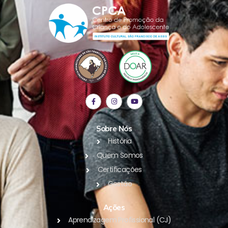
Sobre Nós
História
Quem Somos
Certificações
Gestão
Ações
Aprendizagem Profissional (CJ)