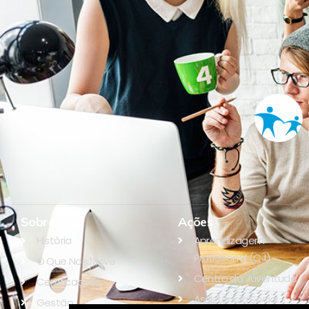
Sobre Nós
Ações
História
Aprendizagem
Profissional (CJ)
O Que Nos Move
Centro da Juventude
Certificações
Assistência Social
Gestão