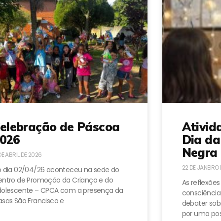
elebração de Páscoa
Ativid
026
Dia da
Negra 
DE ABRIL DE 2026
22 DE JANEIRO
 dia 02/04/26 aconteceu na sede do
ntro de Promoção da Criança e do
As reflexões
dolescente – CPCA com a presença da
consciência
sas São Francisco e
debater sobr
por uma pos