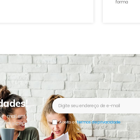
forma
dades!
Newsletter
u e-mail em
Aceito os
termos de privacidade
.
sobre o CPCA,