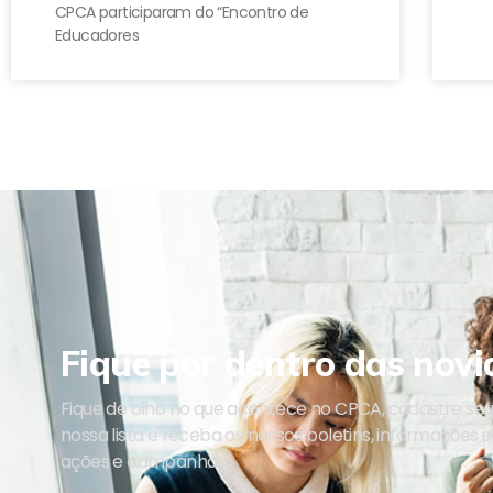
CPCA participaram do “Encontro de
Educadores
Fique por dentro das novi
Fique de olho no que acontece no CPCA, cadastre se
nossa lista e receba os nossos boletins, informações 
ações e campanhas.