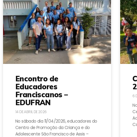
Encontro de
C
Educadores
2
Franciscanos –
6 
EDUFRAN
No
Ce
14 DE ABRIL DE 2026
A
No sábado dia 11/04/2026, educadores do
Ca
Centro de Promoção da Criança e do
Adolescente São Francisco de Assis –