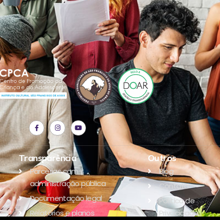
Transparência
Outros
Parcerias com
Blog
administração pública
Contato
Documentação legal
Política de
Relatórios e planos
Privacidade