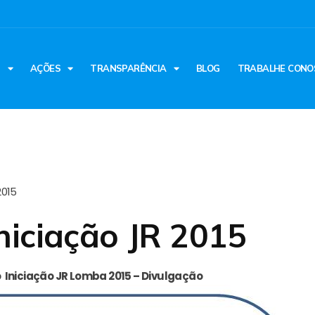
S
AÇÕES
TRANSPARÊNCIA
BLOG
TRABALHE CONO
2015
niciação JR 2015
 Iniciação JR Lomba 2015 – Divulgação