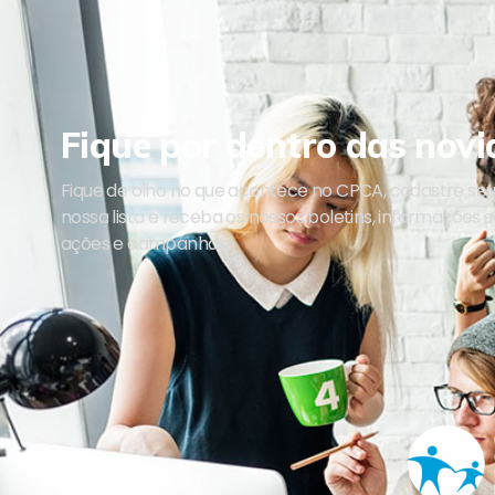
Fique por dentro das novi
Fique de olho no que acontece no CPCA, cadastre se
nossa lista e receba os nossos boletins, informações 
ações e campanhas.