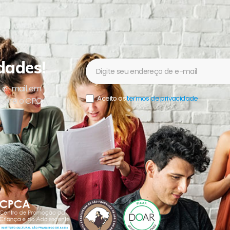
dades!
Newsletter
u e-mail em
Aceito os
termos de privacidade
.
sobre o CPCA,