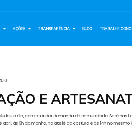
S
AÇÕES
TRANSPARÊNCIA
BLOG
TRABALHE CONO
2010
AÇÃO E ARTESANA
udou o dia, para atender demanda da comunidade. Será nas t
 de abril, às 9h da manhã, no ateliê da costura e às 14h no mesmo 