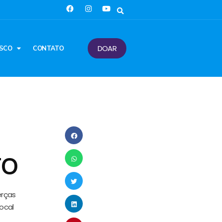
DOAR
SCO
CONTATO
TO
erças
local