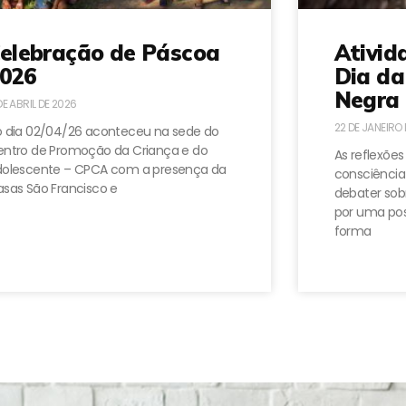
elebração de Páscoa
Ativid
026
Dia da
Negra 
DE ABRIL DE 2026
22 DE JANEIRO
 dia 02/04/26 aconteceu na sede do
ntro de Promoção da Criança e do
As reflexões
dolescente – CPCA com a presença da
consciência
sas São Francisco e
debater sobr
por uma pos
forma