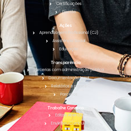
Certificações
Gestão
Ações
Aprendizagem Profissional (CJ)
Assistência Social
Educação
Transparência
Parcerias com administração pública
Documentação legal
Relatórios e planos
Parceiros
Trabalhe Conosco
Editais Abertos
Envie seu Currículo