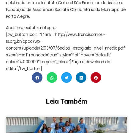
celebrado entre o Instituto Cultural São Francisco de Assis e a
Fundação de Assistência Social e Comunitária do Município de
Porto Alegre.
Acesse o edital na integra:
[tw_button icon=”” link=”http://www.franciscanos-
rs.org.br/cpca/wp-
content/uploads/2013/07/6edital_estagiario_nivel_medio.pdf”
size=”small” rounded=”true” style=”flat” hover=”default”
color=”#000000″ target=”_blank”]Faça o download do
edital[/tw_button]
Leia Também