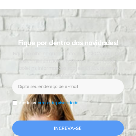
Fique por dentro das novidades!
Fique de olho no que acontece no CPCA, cadastre
seu e-mail em nossa lista e receba os nossos
boletins, informações sobre o CPCA, ações e
campanhas.
Newsletter
Aceito os
termos de privacidade
.
INCREVA-SE