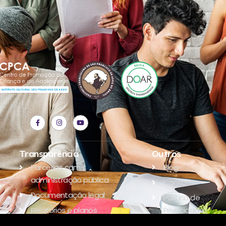
Transparência
Outros
Parcerias com
Blog
administração pública
Contato
Documentação legal
Política de
Relatórios e planos
Privacidade
Parceiros