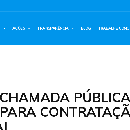
S
AÇÕES
TRANSPARÊNCIA
BLOG
TRABALHE CONO
E CHAMADA PÚBLIC
5 PARA CONTRATAÇ
AL