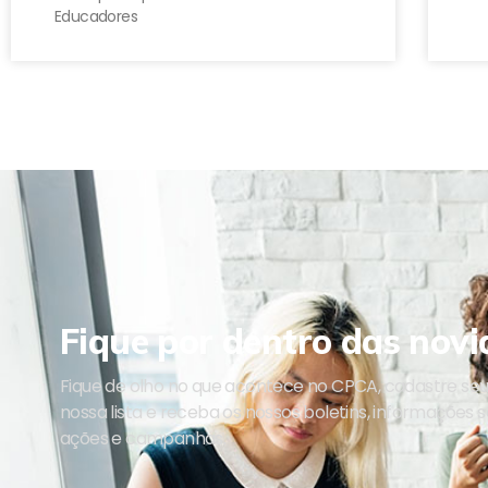
Educadores
Fique por dentro das novi
Fique de olho no que acontece no CPCA, cadastre se
nossa lista e receba os nossos boletins, informações 
ações e campanhas.