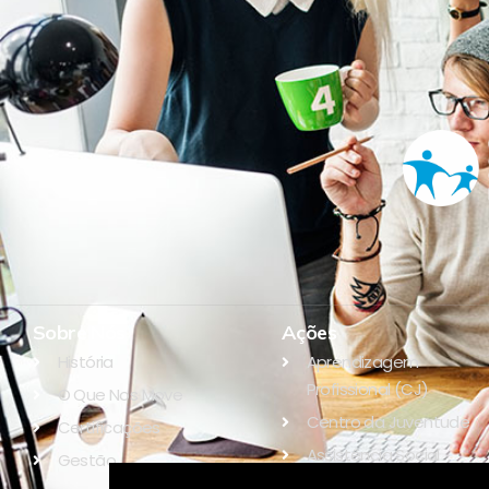
Sobre Nós
Ações
História
Aprendizagem
Profissional (CJ)
O Que Nos Move
Centro da Juventude
Certificações
Assistência Social
Gestão
Educação