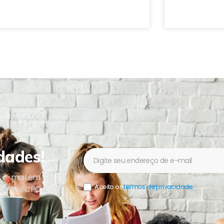
dades!
Newsletter
u e-mail em
Aceito os
termos de privacidade
.
sobre o CPCA,