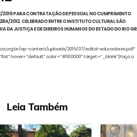
3/2015 PARA
CONTRATAÇÃO DE PESSOAL NO CUMPRIMENTO
284/2012
,
CELEBRADO ENTRE O INSTITUTO CULTURAL SÃO
RIA DA JUSTIÇA E DE DIREIROS HUMANOS DO ESTADO DO RIO G
cpca.org.br/wp-content/uploads/2015/07/edital-educadores.pdf”
”flat” hover=”default” color=”#000000″ target=”_blank”]Faça o
Leia Também