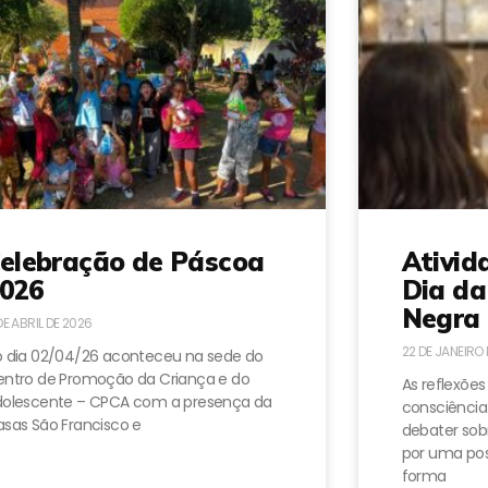
elebração de Páscoa
Ativid
026
Dia da
Negra 
DE ABRIL DE 2026
22 DE JANEIRO
 dia 02/04/26 aconteceu na sede do
ntro de Promoção da Criança e do
As reflexões
dolescente – CPCA com a presença da
consciência
sas São Francisco e
debater sobr
por uma pos
forma