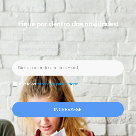
Fique por dentro das novidades!
Fique de olho no que acontece no CPCA, cadastre
seu e-mail em nossa lista e receba os nossos
boletins, informações sobre o CPCA, ações e
campanhas.
Newsletter
Aceito os
termos de privacidade
.
INCREVA-SE