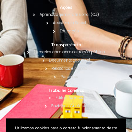
Ações
Aprendizagem Profissional (CJ)
Assistência Social
Educação
Transparência
Parcerias com administração pública
Documentação legal
Relatórios e planos
Parceiros
Trabalhe Conosco
Editais Abertos
Envie seu Currículo
Outros
Blog
Utilizamos cookies para o correto funcionamento deste