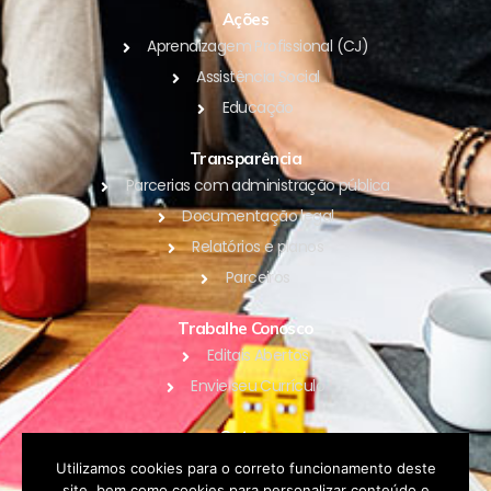
Ações
Aprendizagem Profissional (CJ)
Assistência Social
Educação
Transparência
Parcerias com administração pública
Documentação legal
Relatórios e planos
Parceiros
Trabalhe Conosco
Editais Abertos
Envie seu Currículo
Outros
Blog
Utilizamos cookies para o correto funcionamento deste
site, bem como cookies para personalizar conteúdo e