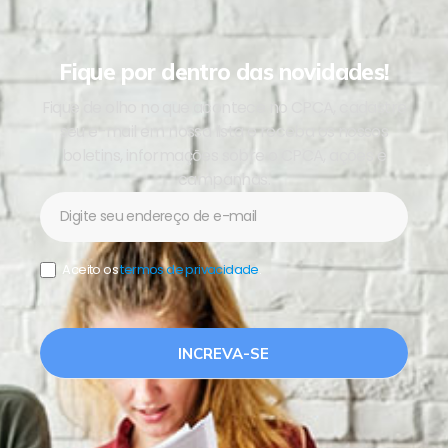
Fique por dentro das novidades!
Fique de olho no que acontece no CPCA, cadastre
seu e-mail em nossa lista e receba os nossos
boletins, informações sobre o CPCA, ações e
campanhas.
Newsletter
Aceito os
termos de privacidade
.
INCREVA-SE