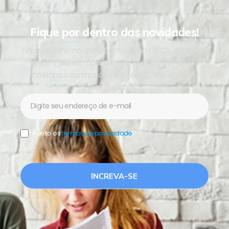
Fique por dentro das novidades!
Fique de olho no que acontece no CPCA, cadastre
seu e-mail em nossa lista e receba os nossos
boletins, informações sobre o CPCA, ações e
campanhas.
Newsletter
Aceito os
termos de privacidade
.
INCREVA-SE