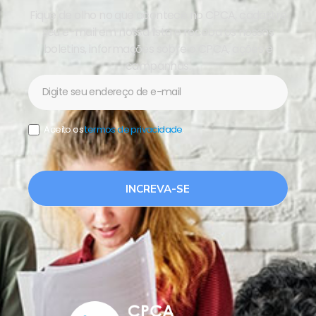
Fique de olho no que acontece no CPCA, cadastre
seu e-mail em nossa lista e receba os nossos
boletins, informações sobre o CPCA, ações e
campanhas.
Newsletter
Aceito os
termos de privacidade
.
INCREVA-SE