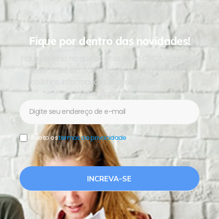
Fique por dentro das novidades!
Fique de olho no que acontece no CPCA, cadastre
seu e-mail em nossa lista e receba os nossos
boletins, informações sobre o CPCA, ações e
campanhas.
Newsletter
Aceito os
termos de privacidade
.
INCREVA-SE