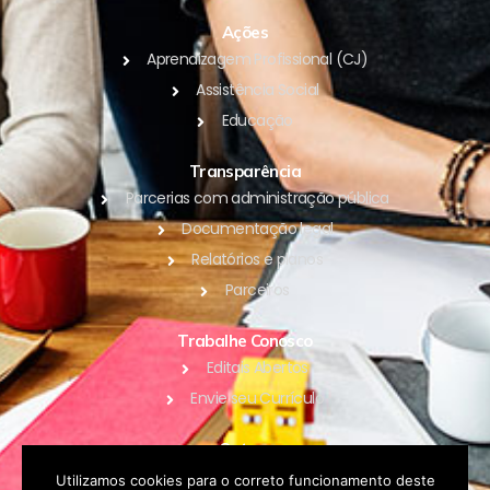
Ações
Aprendizagem Profissional (CJ)
Assistência Social
Educação
Transparência
Parcerias com administração pública
Documentação legal
Relatórios e planos
Parceiros
Trabalhe Conosco
Editais Abertos
Envie seu Currículo
Outros
Blog
Utilizamos cookies para o correto funcionamento deste