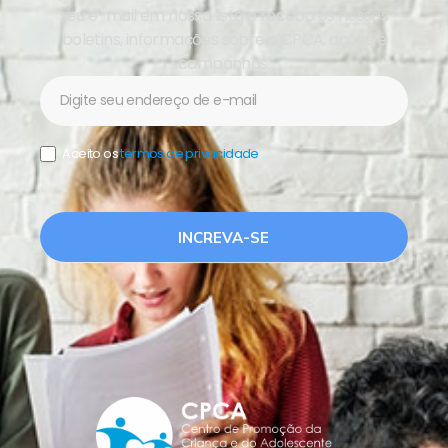
seu e-mail em nossa lista e receba os nossos
boletins, informações sobre o CPCA, ações e
campanhas.
Newsletter
Aceito os
termos de privacidade
.
INCREVA-SE