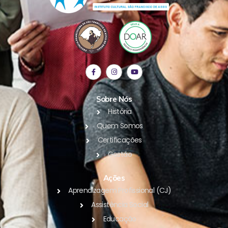
Sobre Nós
História
Quem Somos
Certificações
Gestão
Ações
Aprendizagem Profissional (CJ)
Assistência Social
Educação