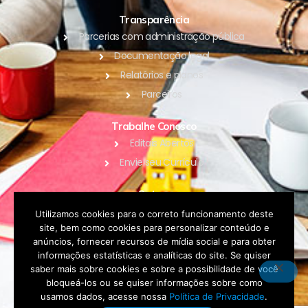
Transparência
Parcerias com administração pública
Documentação legal
Relatórios e planos
Parceiros
Trabalhe Conosco
Editais Abertos
Envie seu Currículo
Outros
Blog
Utilizamos cookies para o correto funcionamento deste
site, bem como cookies para personalizar conteúdo e
Contato
anúncios, fornecer recursos de mídia social e para obter
Política de Privacidade
informações estatísticas e analíticas do site. Se quiser
saber mais sobre cookies e sobre a possibilidade de você
bloqueá-los ou se quiser informações sobre como
DOAR
usamos dados, acesse nossa
Política de Privacidade
.