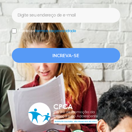
campanhas.
Newsletter
Aceito os
termos de privacidade
.
INCREVA-SE