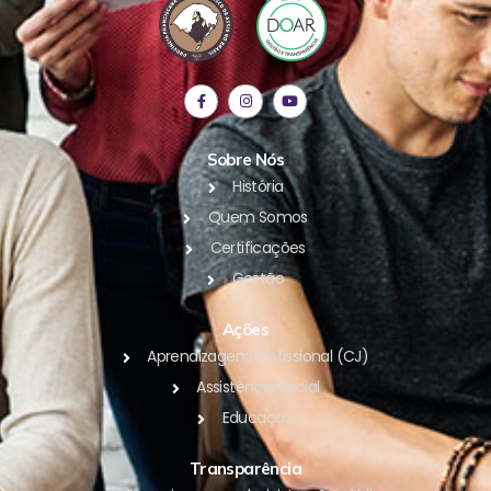
Sobre Nós
História
Quem Somos
Certificações
Gestão
Ações
Aprendizagem Profissional (CJ)
Assistência Social
Educação
Transparência