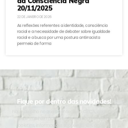
da Consciência Negra
20/11/2025
22 DE JANEIRO DE 2026
As reflexões referentes a identidade, consciência
racial e a necessidade de debater sobre igualdade
racial e a busca por uma postura antirracista
permeia de forma
Fique por dentro das novidades!
Fique de olho no que acontece no CPCA, cadastre
seu e-mail em nossa lista e receba os nossos
boletins, informações sobre o CPCA, ações e