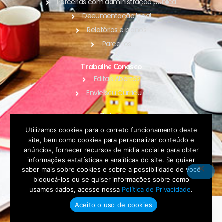
Parcerias com administração pública
Documentação legal
Relatórios e planos
Parceiros
Trabalhe Conosco
Editais Abertos
Envie seu Currículo
Outros
Blog
Utilizamos cookies para o correto funcionamento deste
site, bem como cookies para personalizar conteúdo e
Contato
anúncios, fornecer recursos de mídia social e para obter
Política de Privacidade
informações estatísticas e analíticas do site. Se quiser
saber mais sobre cookies e sobre a possibilidade de você
bloqueá-los ou se quiser informações sobre como
DOAR
usamos dados, acesse nossa
Política de Privacidade
.
Aceito o uso de cookies
Fale conosco