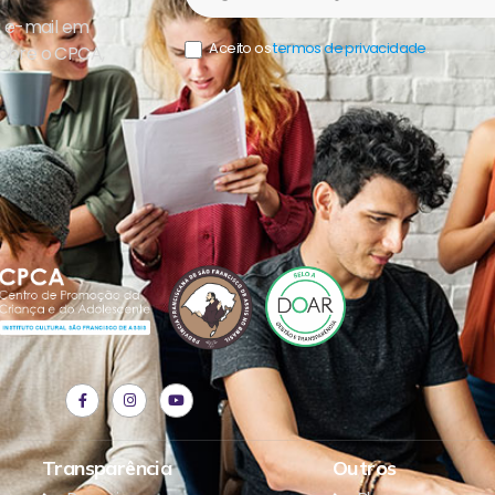
u e-mail em
Aceito os
termos de privacidade
.
sobre o CPCA,
Transparência
Outros