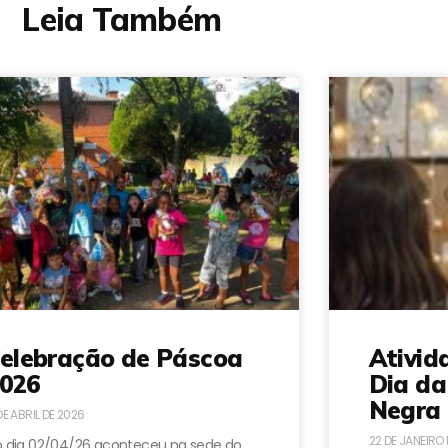
Leia Também
elebração de Páscoa
Ativid
026
Dia da
Negra 
DE ABRIL DE 2026
22 DE JANEIRO
 dia 02/04/26 aconteceu na sede do