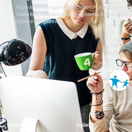
Fique de olho no que acontece no CPCA, cadastre se
nossa lista e receba os nossos boletins, informações 
ações e campanhas.
Sobre Nós
Ações