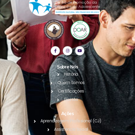
Sobre Nós
História
Quem Somos
Certificações
Gestão
Ações
Aprendizagem Profissional (CJ)
Assistência Social