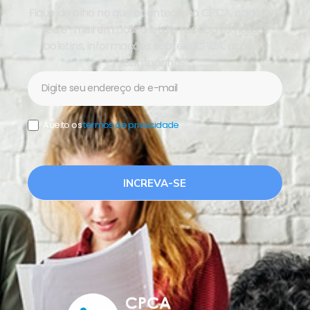
Fique de olho no que acontece no CPCA, cadastre
seu e-mail em nossa lista e receba os nossos
boletins, informações sobre o CPCA, ações e
campanhas.
Newsletter
Aceito os
termos de privacidade
.
INCREVA-SE