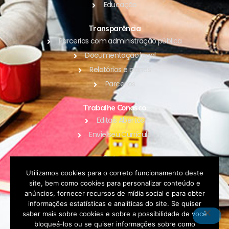
Educação
Transparência
Parcerias com administração pública
Documentação legal
Relatórios e planos
Parceiros
Trabalhe Conosco
Editais Abertos
Envie seu Currículo
Outros
Blog
Utilizamos cookies para o correto funcionamento deste
site, bem como cookies para personalizar conteúdo e
Contato
anúncios, fornecer recursos de mídia social e para obter
Política de Privacidade
informações estatísticas e analíticas do site. Se quiser
saber mais sobre cookies e sobre a possibilidade de você
bloqueá-los ou se quiser informações sobre como
DOAR