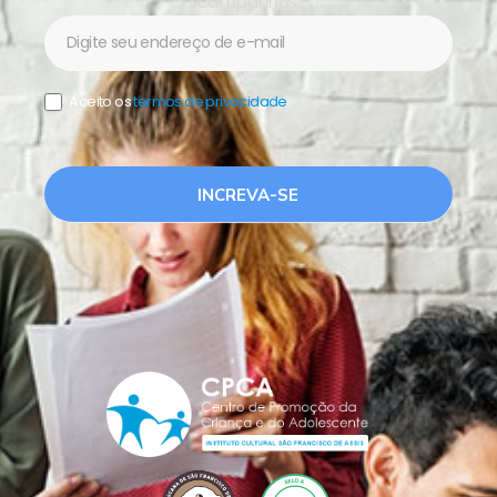
campanhas.
Newsletter
Aceito os
termos de privacidade
.
INCREVA-SE