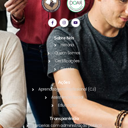
Sobre Nós
História
Quem Somos
Certificações
Gestão
Ações
Aprendizagem Profissional (CJ)
Assistência Social
Educação
Transparência
Parcerias com administração pública