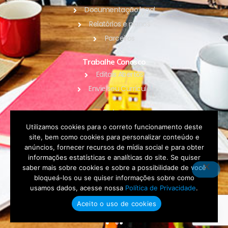
Documentação legal
Relatórios e planos
Parceiros
Trabalhe Conosco
Editais Abertos
Envie seu Currículo
Outros
Blog
Utilizamos cookies para o correto funcionamento deste
site, bem como cookies para personalizar conteúdo e
Contato
anúncios, fornecer recursos de mídia social e para obter
Política de Privacidade
informações estatísticas e analíticas do site. Se quiser
saber mais sobre cookies e sobre a possibilidade de você
bloqueá-los ou se quiser informações sobre como
DOAR
usamos dados, acesse nossa
Política de Privacidade
.
Aceito o uso de cookies
Fale conosco