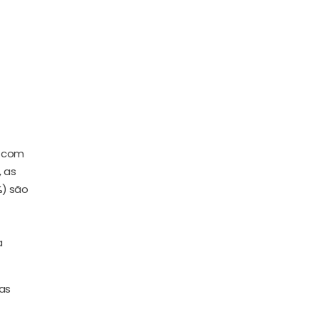
o com
, as
%) são
a
 as