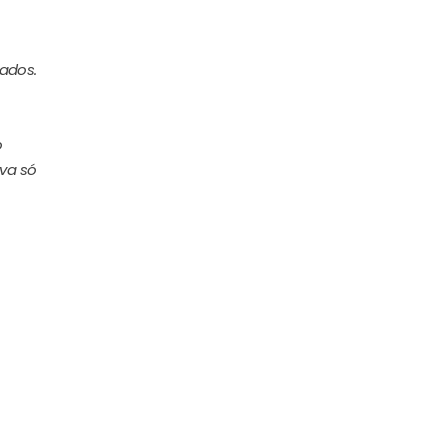
zados.
o
iva só