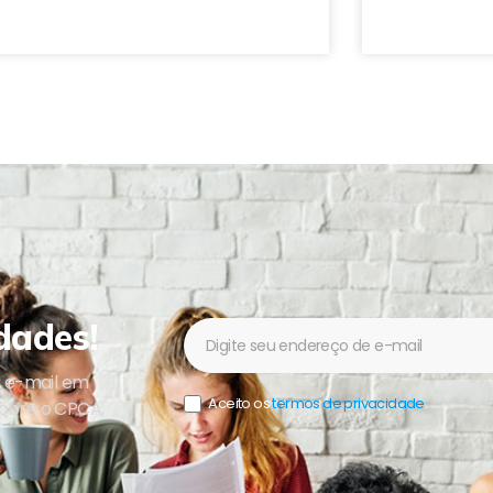
dades!
Newsletter
u e-mail em
Aceito os
termos de privacidade
.
sobre o CPCA,