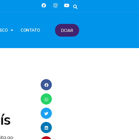
DOAR
SCO
CONTATO
ís
sita ao