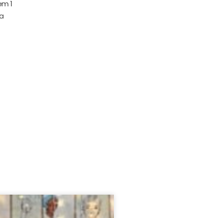
em 1
 a