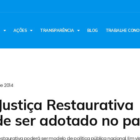
S
AÇÕES
TRANSPARÊNCIA
BLOG
TRABALHE CONO
e 2014
ustiça Restaurativa
e ser adotado no pa
staurativa poderá ser modelo de política pública nacional. Em vi