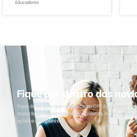
Educadores
Fique por dentro das novi
Fique de olho no que acontece no CPCA, cadastre se
nossa lista e receba os nossos boletins, informações 
ações e campanhas.