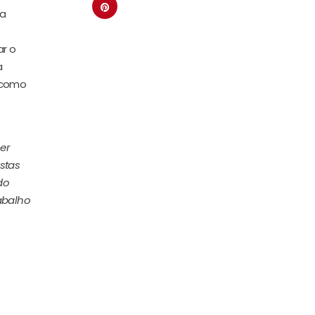
na
ar o
a
, como
er
stas
do
abalho