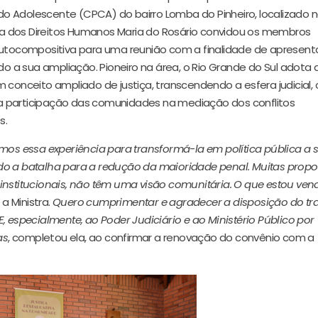
o Adolescente (CPCA) do bairro Lomba do Pinheiro, localizado 
stra dos Direitos Humanos Maria do Rosário convidou os membros
autocompositiva para uma reunião com a finalidade de apresent
ndo a sua ampliação. Pioneiro na área, o Rio Grande do Sul adota 
m conceito ampliado de justiça, transcendendo a esfera judicial
a participação das comunidades na mediação dos conflitos
s.
 essa experiência para transformá-la em política pública a s
do a batalha para a redução da maioridade penal. Muitas propo
institucionais, não têm uma visão comunitária. O que estou ven
u a Ministra.
Quero cumprimentar e agradecer a disposição do tr
, especialmente, ao Poder Judiciário e ao Ministério Público por
as
, completou ela, ao confirmar a renovação do convênio com a