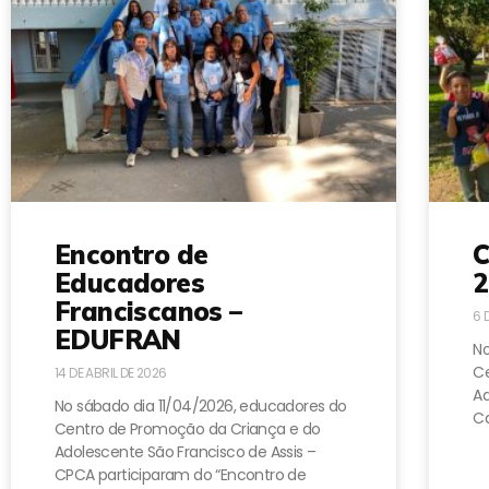
Encontro de
C
Educadores
2
Franciscanos –
6 
EDUFRAN
No
Ce
14 DE ABRIL DE 2026
A
No sábado dia 11/04/2026, educadores do
Ca
Centro de Promoção da Criança e do
Adolescente São Francisco de Assis –
CPCA participaram do “Encontro de