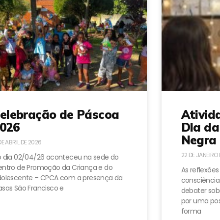
elebração de Páscoa
Ativid
026
Dia da
Negra 
DE ABRIL DE 2026
22 DE JANEIRO
 dia 02/04/26 aconteceu na sede do
ntro de Promoção da Criança e do
As reflexões
dolescente – CPCA com a presença da
consciência
sas São Francisco e
debater sobr
por uma pos
forma