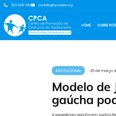
(51) 3319-1001
contato@cpcasfa.org
HOME
SOBRE NÓ
INSTITUCIONAL
26 de março d
Modelo de J
gaúcha pod
A experiência gaúcha
em Justiça Re