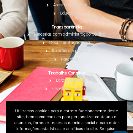
Assistência Social
Educação
Transparência
Parcerias com administração pública
Documentação legal
Relatórios e planos
Parceiros
Trabalhe Conosco
Editais Abertos
Envie seu Currículo
Outros
Blog
Utilizamos cookies para o correto funcionamento deste
site, bem como cookies para personalizar conteúdo e
Contato
anúncios, fornecer recursos de mídia social e para obter
Política de Privacidade
informações estatísticas e analíticas do site. Se quiser