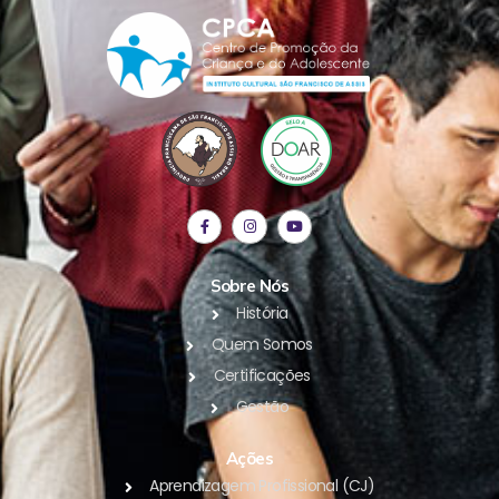
Sobre Nós
História
Quem Somos
Certificações
Gestão
Ações
Aprendizagem Profissional (CJ)