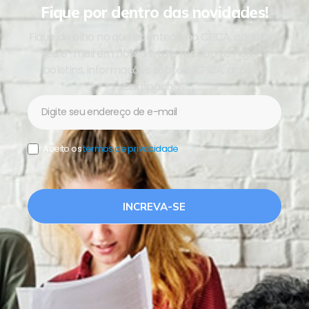
Fique por dentro das novidades!
Fique de olho no que acontece no CPCA, cadastre
seu e-mail em nossa lista e receba os nossos
boletins, informações sobre o CPCA, ações e
campanhas.
Newsletter
Aceito os
termos de privacidade
.
INCREVA-SE