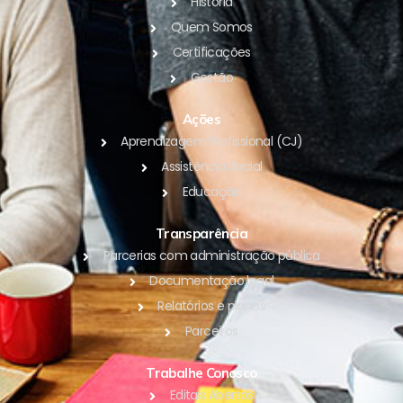
História
Quem Somos
Certificações
Gestão
Ações
Aprendizagem Profissional (CJ)
Assistência Social
Educação
Transparência
Parcerias com administração pública
Documentação legal
Relatórios e planos
Parceiros
Trabalhe Conosco
Editais Abertos