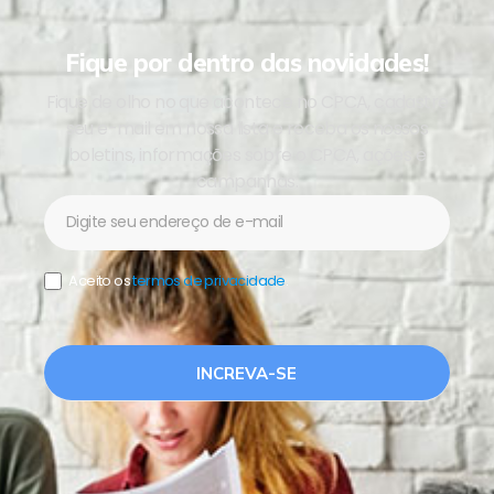
Fique por dentro das novidades!
Fique de olho no que acontece no CPCA, cadastre
seu e-mail em nossa lista e receba os nossos
boletins, informações sobre o CPCA, ações e
campanhas.
Newsletter
Aceito os
termos de privacidade
.
INCREVA-SE