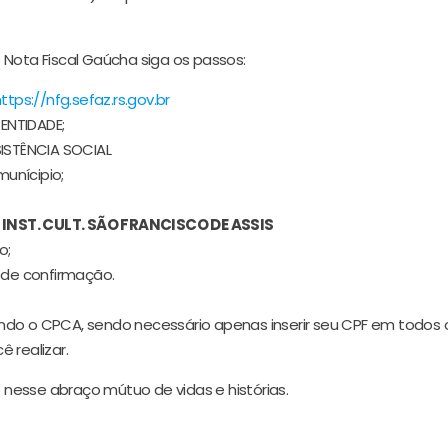
 Nota Fiscal Gaúcha siga os passos:
ttps://nfg.sefaz.rs.gov.br
ENTIDADE;
SISTÊNCIA SOCIAL
unícipio;
:
INST. CULT. SÃO FRANCISCO DE ASSIS
o;
de confirmação.
ndo o CPCA, sendo necessário apenas inserir seu CPF em todos 
 realizar.
nesse abraço mútuo de vidas e histórias.