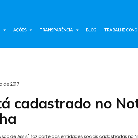
S
AÇÕES
TRANSPARÊNCIA
BLOG
TRABALHE CONO
o de 2017
á cadastrado no No
cha
cisco de Assis) faz parte das entidades sociais cadastradas no 