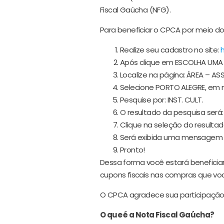
Fiscal Gaúcha (NFG).
Para beneficiar o CPCA por meio do
Realize seu cadastro no site:
h
Após clique em ESCOLHA UMA 
Localize na página: ÁREA – AS
Selecione PORTO ALEGRE, em m
Pesquise por: INST. CULT.
O resultado da pesquisa será
Clique na seleção do resultad
Será exibida uma mensagem 
Pronto!
Dessa forma você estará beneficia
cupons fiscais nas compras que você
O CPCA agradece sua participação 
O que é a Nota Fiscal Gaúcha?