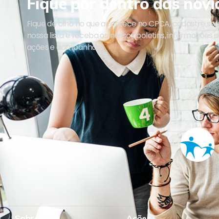
Fique por dentro das novi
Fique de olho no que acontece no CPCA, cadastre se
nossa lista e receba os nossos boletins, informações 
ações e campanhas.
Sobre Nós
Ações