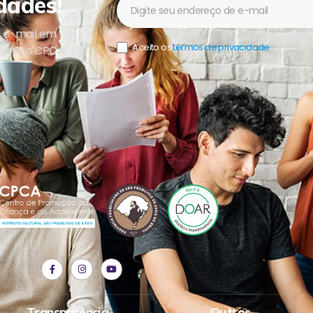
dades!
Newsletter
u e-mail em
Aceito os
termos de privacidade
.
sobre o CPCA,
Transparência
Outros