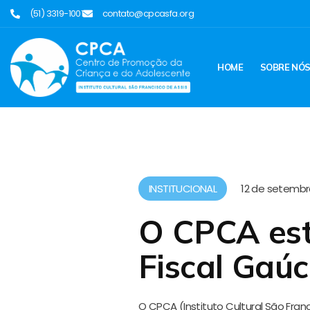
(51) 3319-1001
contato@cpcasfa.org
HOME
SOBRE NÓ
INSTITUCIONAL
12 de setembr
O CPCA est
Fiscal Gaú
O CPCA (Instituto Cultural São Fran