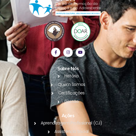
Sobre Nós
História
Quem Somos
Certificações
Gestão
Ações
Aprendizagem Profissional (CJ)
Assistência Social