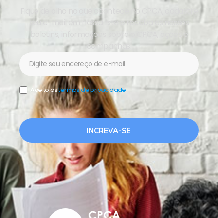
Fique de olho no que acontece no CPCA, cadastre
seu e-mail em nossa lista e receba os nossos
boletins, informações sobre o CPCA, ações e
campanhas.
Newsletter
Aceito os
termos de privacidade
.
INCREVA-SE