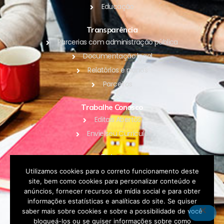
Educação
Transparência
Parcerias com administração pública
Documentação legal
Relatórios e planos
Parceiros
Trabalhe Conosco
Editais Abertos
Envie seu Currículo
Outros
Blog
Utilizamos cookies para o correto funcionamento deste
site, bem como cookies para personalizar conteúdo e
Contato
anúncios, fornecer recursos de mídia social e para obter
Política de Privacidade
informações estatísticas e analíticas do site. Se quiser
saber mais sobre cookies e sobre a possibilidade de você
bloqueá-los ou se quiser informações sobre como
DOAR