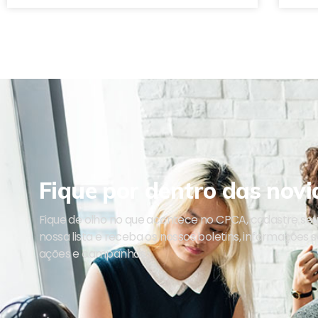
Fique por dentro das novi
Fique de olho no que acontece no CPCA, cadastre se
nossa lista e receba os nossos boletins, informações 
ações e campanhas.