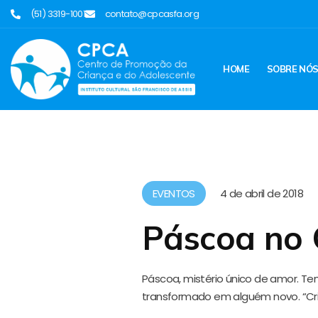
(51) 3319-1001
contato@cpcasfa.org
HOME
SOBRE NÓ
EVENTOS
4 de abril de 2018
Páscoa no
Páscoa, mistério único de amor. T
transformado em alguém novo. “Crist