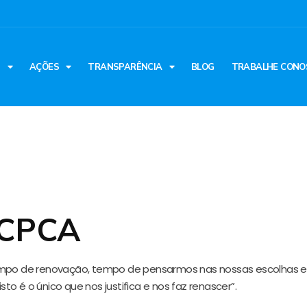
S
AÇÕES
TRANSPARÊNCIA
BLOG
TRABALHE CONO
 CPCA
empo de renovação, tempo de pensarmos nas nossas escolhas e
o é o único que nos justifica e nos faz renascer”.