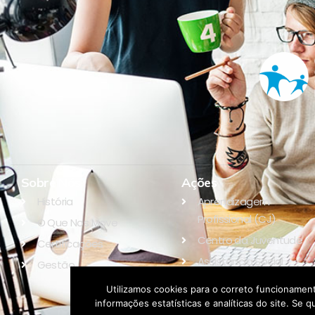
Sobre Nós
Ações
História
Aprendizagem
Profissional (CJ)
O Que Nos Move
Centro da Juventude
Certificações
Assistência Social
Gestão
Educação
Utilizamos cookies para o correto funcionament
informações estatísticas e analíticas do site. S