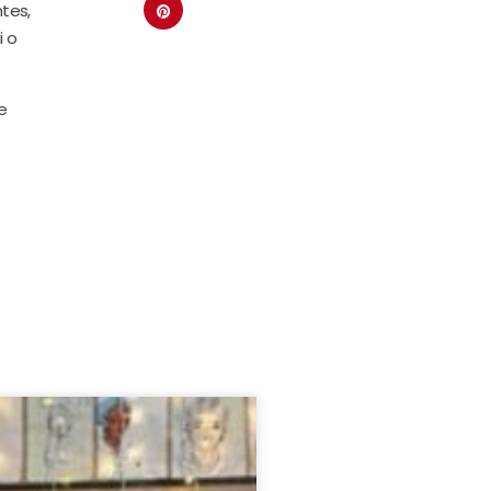
tes,
i o
e