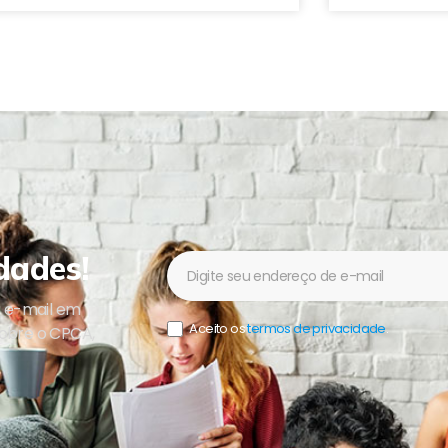
dades!
Newsletter
u e-mail em
Aceito os
termos de privacidade
.
sobre o CPCA,