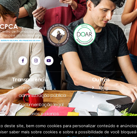
Transparência
Outros
Parcerias com
Blog
administração pública
Contato
Documentação legal
Política de
Relatórios e planos
Privacidade
Parceiros
o deste site, bem como cookies para personalizar conteúdo e anúncios,
e quiser saber mais sobre cookies e sobre a possibilidade de você bloqu