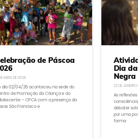
elebração de Páscoa
Ativid
026
Dia da
Negra 
DE ABRIL DE 2026
22 DE JANEIRO
 dia 02/04/26 aconteceu na sede do
ntro de Promoção da Criança e do
As reflexões
dolescente – CPCA com a presença da
consciência
sas São Francisco e
debater sobr
por uma pos
forma