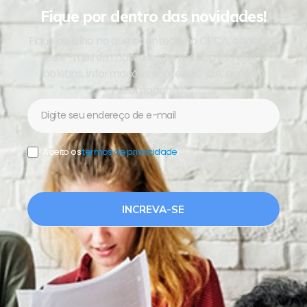
Fique por dentro das novidades!
Fique de olho no que acontece no CPCA, cadastre
seu e-mail em nossa lista e receba os nossos
boletins, informações sobre o CPCA, ações e
campanhas.
Newsletter
Aceito os
termos de privacidade
.
INCREVA-SE