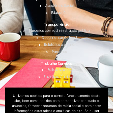
Assistência Social
Educação
Transparência
Parcerias com administração pública
Documentação legal
Relatórios e planos
Parceiros
Trabalhe Conosco
Editais Abertos
Envie seu Currículo
Outros
Blog
Utilizamos cookies para o correto funcionamento deste
site, bem como cookies para personalizar conteúdo e
Contato
anúncios, fornecer recursos de mídia social e para obter
Política de Privacidade
informações estatísticas e analíticas do site. Se quiser