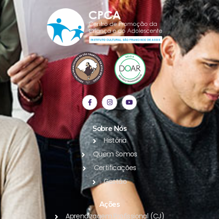
Sobre Nós
História
Quem Somos
Certificações
Gestão
Ações
Aprendizagem Profissional (CJ)