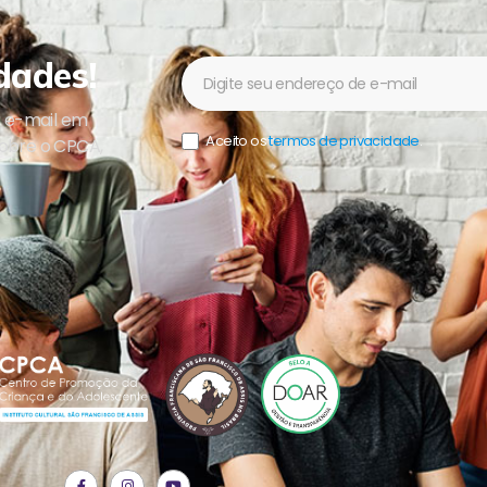
dades!
Newsletter
u e-mail em
Aceito os
termos de privacidade
.
sobre o CPCA,