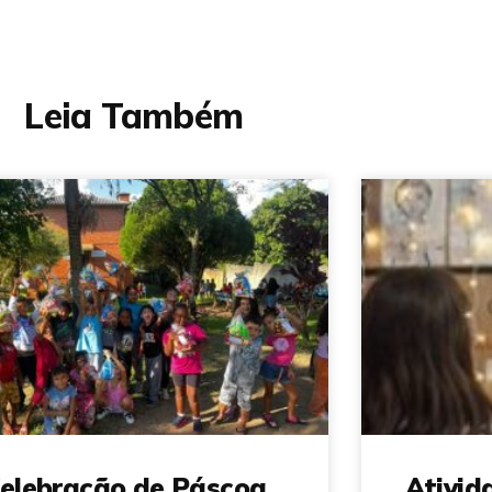
Leia Também
elebração de Páscoa
Ativid