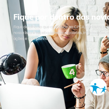
Fique por dentro das novi
Fique de olho no que acontece no CPCA, cadastre se
nossa lista e receba os nossos boletins, informações 
ações e campanhas.