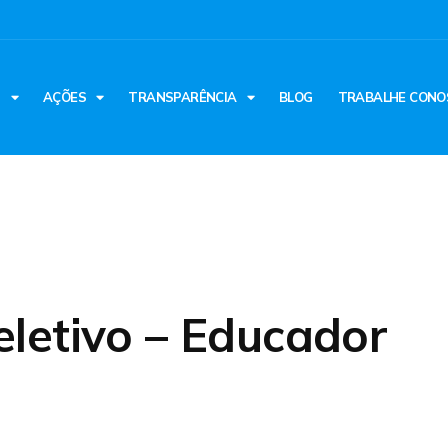
S
AÇÕES
TRANSPARÊNCIA
BLOG
TRABALHE CONO
eletivo – Educador