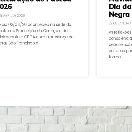
026
Dia da
Negra 
DE ABRIL DE 2026
22 DE JANEIRO
 dia 02/04/26 aconteceu na sede do
ntro de Promoção da Criança e do
As reflexões
dolescente – CPCA com a presença da
consciência
sas São Francisco e
debater sobr
por uma pos
forma