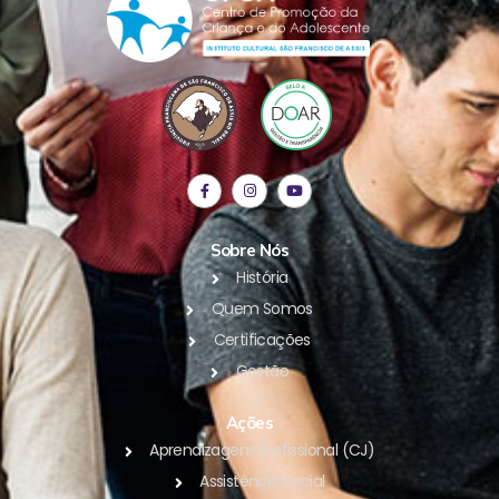
Sobre Nós
História
Quem Somos
Certificações
Gestão
Ações
Aprendizagem Profissional (CJ)
Assistência Social