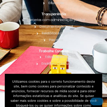
Educação
Transparência
Parcerias com administração pública
Documentação legal
Relatórios e planos
Parceiros
Trabalhe Conosco
Editais Abertos
Envie seu Currículo
Outros
Blog
Utilizamos cookies para o correto funcionamento deste
site, bem como cookies para personalizar conteúdo e
Contato
anúncios, fornecer recursos de mídia social e para obter
Política de Privacidade
informações estatísticas e analíticas do site. Se quiser
saber mais sobre cookies e sobre a possibilidade de você
bloqueá-los ou se quiser informações sobre como
DOAR