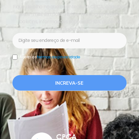
Fique de olho no que acontece no CPCA, cadastre
seu e-mail em nossa lista e receba os nossos
boletins, informações sobre o CPCA, ações e
campanhas.
Newsletter
Aceito os
termos de privacidade
.
INCREVA-SE