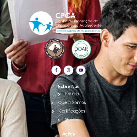
Sobre Nós
História
Quem Somos
Certificações
Gestão
Ações