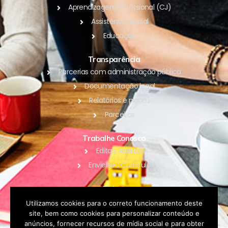
Aprendizagem Profissional (CJ)
Assistência Social
Educação
Transparência
Parcerias com administração pública
Documentação legal
Relatórios e planos
Parceiros
Trabalhe Conosco
Editais Abertos
Envie seu Currículo
Outros
Blog
Utilizamos cookies para o correto funcionamento deste
site, bem como cookies para personalizar conteúdo e
Contato
anúncios, fornecer recursos de mídia social e para obter