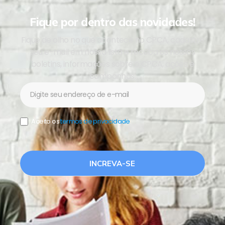
Fique por dentro das novidades!
Fique de olho no que acontece no CPCA, cadastre
seu e-mail em nossa lista e receba os nossos
boletins, informações sobre o CPCA, ações e
campanhas.
Newsletter
Aceito os
termos de privacidade
.
INCREVA-SE