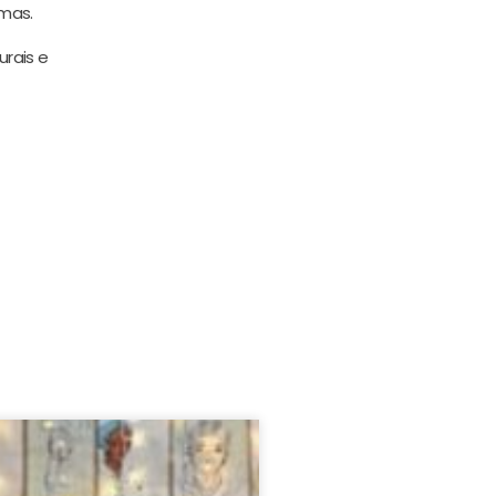
imas.
urais e