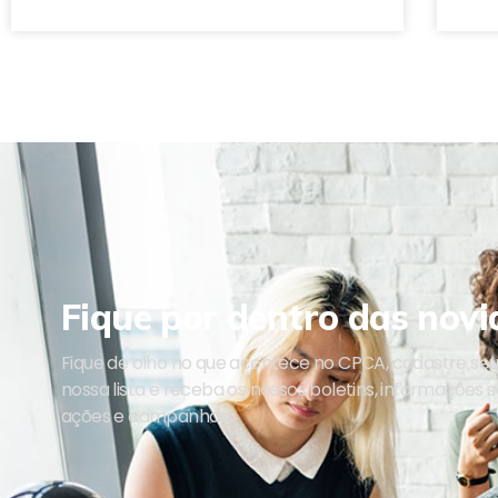
Fique por dentro das novi
Fique de olho no que acontece no CPCA, cadastre se
nossa lista e receba os nossos boletins, informações 
ações e campanhas.