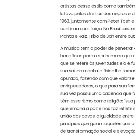
artistas desse estilo como també
lutava pelos direitos dos negros e 
1963, juntamente com Peter Tosh e
continua com força. No Brasil exist
Planta e Raiz, Tribo de Jah entre out
A música tem o poder de penetrar 
benefícios para o ser humano que 
que se refere às juventudes ela é 
sua saúde mental e física lhe torn
apurado, fazendo com que valorize 
enriquecedoras, o que para sua for
sua vez possui uma cadência que fa
têm esse ritmo como religião: “su
que emana a paz e nos faz refletir 
união dos povos, a igualdade entr
princípios que guiam aqueles que
de transformação social e elevação