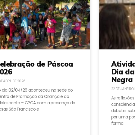
elebração de Páscoa
Ativid
026
Dia da
Negra 
DE ABRIL DE 2026
22 DE JANEIRO
 dia 02/04/26 aconteceu na sede do
ntro de Promoção da Criança e do
As reflexões
dolescente – CPCA com a presença da
consciência
sas São Francisco e
debater sobr
por uma pos
forma