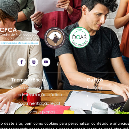
Transparência
Outros
Parcerias com
Blog
administração pública
Contato
Documentação legal
Política de
Relatórios e planos
Privacidade
Parceiros
o deste site, bem como cookies para personalizar conteúdo e anúncios,