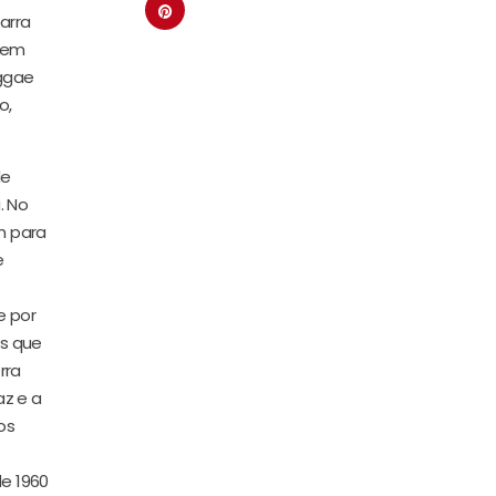
arra
a em
eggae
o,
de
. No
m para
e
e por
es que
rra
az e a
os
de 1960