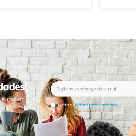
dades!
Newsletter
u e-mail em
Aceito os
termos de privacidade
.
sobre o CPCA,