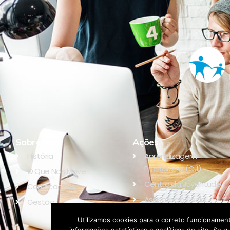
Sobre Nós
Ações
História
Aprendizagem
Profissional (CJ)
O Que Nos Move
Centro da Juventude
Certificações
Assistência Social
Gestão
Educação
Utilizamos cookies para o correto funcionament