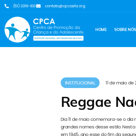
(51) 3319-1001
contato@cpcasfa.org
HOME
SOBRE NÓ
INSTITUCIONAL
11 de maio de 
Reggae Nac
Dia 11 de maio comemora-se o dia 
grandes nomes desse estilo: Nesta
em 1945, ano esse do fim da segund