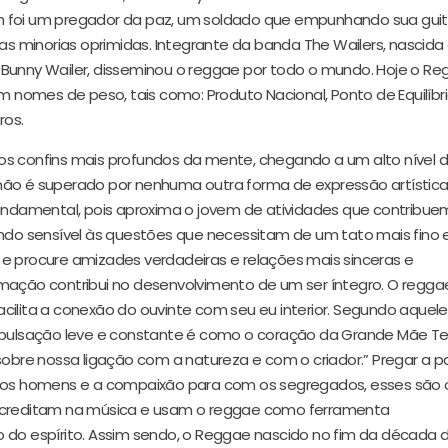
m foi um pregador da paz, um soldado que empunhando sua guit
das minorias oprimidas. Integrante da banda The Wailers, nascid
 Bunny Wailer, disseminou o reggae por todo o mundo. Hoje o R
em nomes de peso, tais como: Produto Nacional, Ponto de Equilíbri
ros.
os confins mais profundos da mente, chegando a um alto nível 
não é superado por nenhuma outra forma de expressão artística
fundamental, pois aproxima o jovem de atividades que contribue
ando sensível às questões que necessitam de um tato mais fino 
e procure amizades verdadeiras e relações mais sinceras e
mação contribui no desenvolvimento de um ser íntegro. O regga
cilita a conexão do ouvinte com seu eu interior. Segundo aquel
a pulsação leve e constante é como o coração da Grande Mãe Te
sobre nossa ligação com a natureza e com o criador.” Pregar a p
e os homens e a compaixão para com os segregados, esses são 
 acreditam na música e usam o reggae como ferramenta
 do espírito. Assim sendo, o Reggae nascido no fim da década 