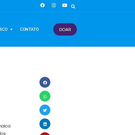
DOAR
SCO
CONTATO
maica
dos