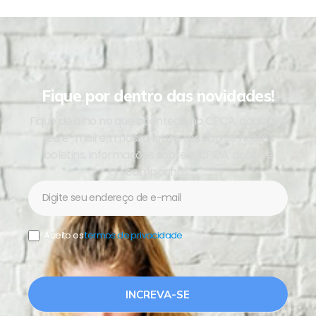
Fique por dentro das novidades!
Fique de olho no que acontece no CPCA, cadastre
seu e-mail em nossa lista e receba os nossos
boletins, informações sobre o CPCA, ações e
campanhas.
Newsletter
Aceito os
termos de privacidade
.
INCREVA-SE