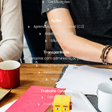
Certificações
Gestão
Ações
Aprendizagem Profissional (CJ)
Assistência Social
Educação
Transparência
Parcerias com administração pública
Documentação legal
Relatórios e planos
Parceiros
Trabalhe Conosco
Editais Abertos
Envie seu Currículo