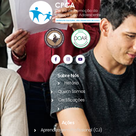
Sobre Nós
História
Quem Somos
Certificações
Gestão
Ações
Aprendizagem Profissional (CJ)