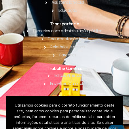
Assistência Social
Educação
Transparência
Parcerias com administração pública
Documentação legal
Relatórios e planos
Parceiros
Trabalhe Conosco
Editais Abertos
Envie seu Currículo
Outros
Blog
Utilizamos cookies para o correto funcionamento deste
site, bem como cookies para personalizar conteúdo e
Contato
anúncios, fornecer recursos de mídia social e para obter
Política de Privacidade
informações estatísticas e analíticas do site. Se quiser
saber mais sobre cookies e sobre a possibilidade de você