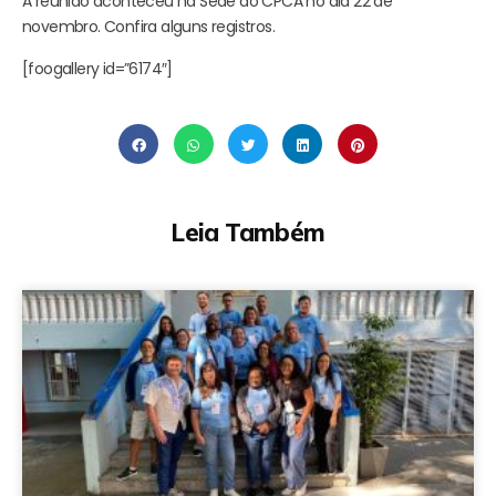
A reunião aconteceu na Sede do CPCA no dia 22 de
novembro. Confira alguns registros.
[foogallery id=”6174″]
Leia Também